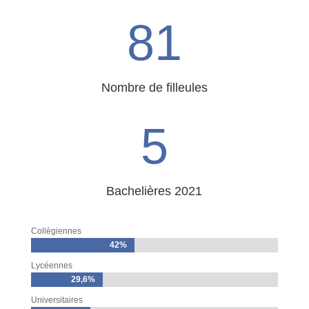
81
Nombre de filleules
5
Bachelières 2021
Collègiennes
42%
42%
Lycéennes
29,6%
29,6%
Universitaires