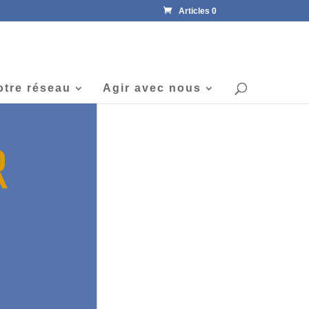
Articles 0
otre réseau
Agir avec nous
R