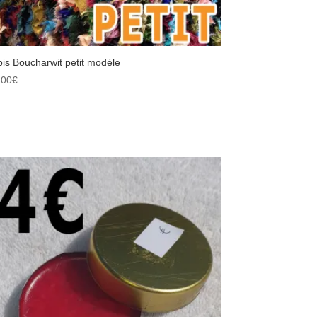
pis Boucharwit petit modèle
,00
€