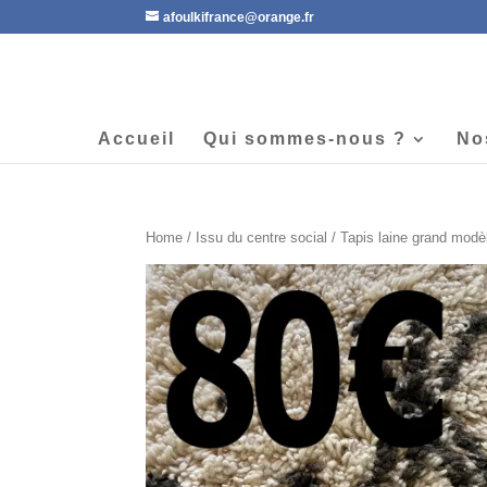
afoulkifrance@orange.fr
Accueil
Qui sommes-nous ?
No
Home
/
Issu du centre social
/ Tapis laine grand modè