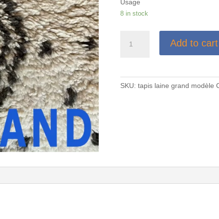
Usage
8 in stock
Tapis
Add to cart
laine
grand
modèle
quantity
SKU:
tapis laine grand modèle